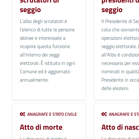
seggio
seggio
L'albo degli scrutatori è
Il Presidente di Se
l'elenco di tutte le persone
colui che sovraint
idonee e interessate a
operazioni elettora
ricoprire questa funzione
seggio elettorale. 
all'interno dei seggi
all'Albo è condizio
elettorali. È istituito in ogni
necessaria per es
Comune ed è aggiornato
nominati in qualità
annualmente.
Presidente in occ
delle elezioni.
ANAGRAFE E STATO CIVILE
ANAGRAFE E STA
Atto di morte
Atto di nasc
La denuncia di morte è
La denuncia di nas