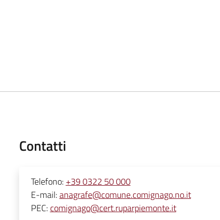
Contatti
Telefono:
+39 0322 50 000
E-mail:
anagrafe@comune.comignago.no.it
PEC:
comignago@cert.ruparpiemonte.it