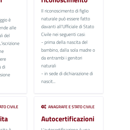
Il riconoscimento di figlio
naturale può essere fatto
ggio è
davanti all'Ufficiale di Stato
ende alle
Civile nei seguenti casi:
li del
- prima della nascita del
L'iscrizione
bambino, dalla sola madre o
ne
da entrambi i genitori
sere
naturali
 di
- in sede di dichiarazione di
asione
nascit...
TO CIVILE
ANAGRAFE E STATO CIVILE
ita
Autocertificazioni
cita è
L'autocertificazione è una