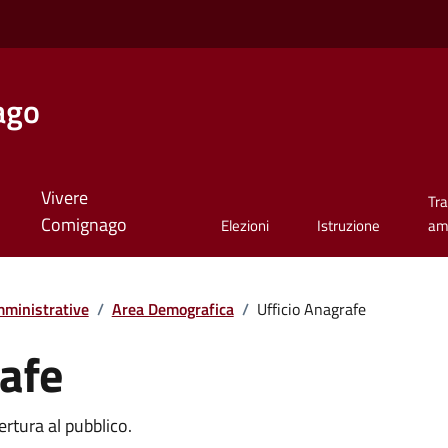
ago
Vivere
Tr
Comignago
Elezioni
Istruzione
am
ministrative
/
Area Demografica
/
Ufficio Anagrafe
rafe
ertura al pubblico.